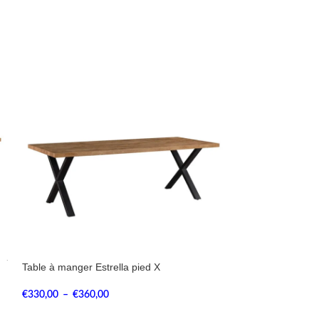
Table à manger Estrella pied X
Table à manger E
€
330,00
–
€
360,00
€
330,00
–
€
360,