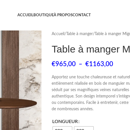
ACCUEIL
BOUTIQUE
À PROPOS
CONTACT
Accueil
Table à manger
Table à manger Mig
Table à manger M
€
965,00
–
€
1163,00
Apportez une touche chaleureuse et naturelle
entièrement réalisée en bois de manguier mass
séduit par ses magnifiques veines naturelle
authentique. Son design intemporel s’intègre
ou contemporains. Facile à entretenir, cet
de nombreuses années.
LONGUEUR