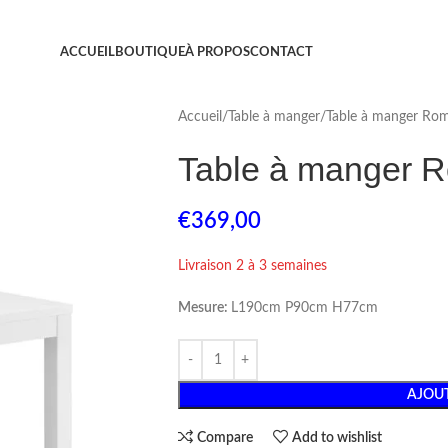
ACCUEIL
BOUTIQUE
À PROPOS
CONTACT
Accueil
Table à manger
Table à manger Ro
Table à manger 
€
369,00
Livraison 2 à 3 semaines
Mesure:
L190cm P90cm H77cm
AJOUT
Compare
Add to wishlist