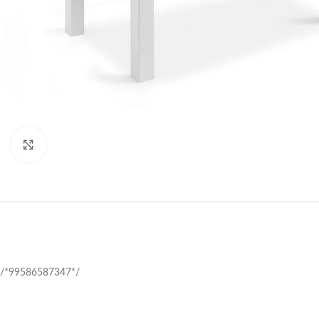
Click to enlarge
/*99586587347*/