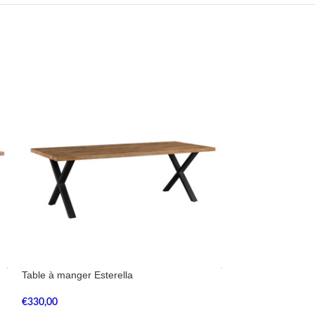
Table à manger Esterella
Table à manger E
€
330,00
€
330,00
–
€
360,