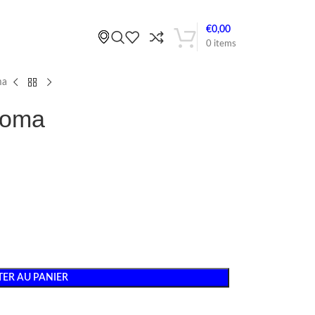
€
0,00
0
items
ma
Roma
ER AU PANIER