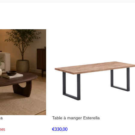
ga
Table à manger Esterella
nes
€
330,00