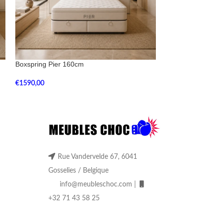
Boxspring Pier 160cm
Boxspring Stella
€
1590,00
€
1095,00
Rue Vandervelde 67, 6041
Gosselies / Belgique
info@meubleschoc.com |
+32 71 43 58 25