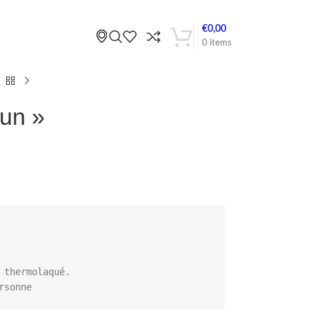
€
0,00
0
items
un »