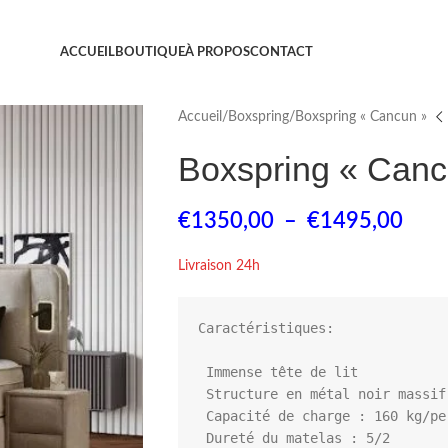
ACCUEIL
BOUTIQUE
À PROPOS
CONTACT
Accueil
Boxspring
Boxspring « Cancun »
Boxspring « Canc
€
1350,00
–
€
1495,00
Livraison 24h
Caractéristiques: 

 Immense tête de lit

 Structure en métal noir massif thermolaqué.

 Capacité de charge : 160 kg/personne

 Dureté du matelas : 5/2 
