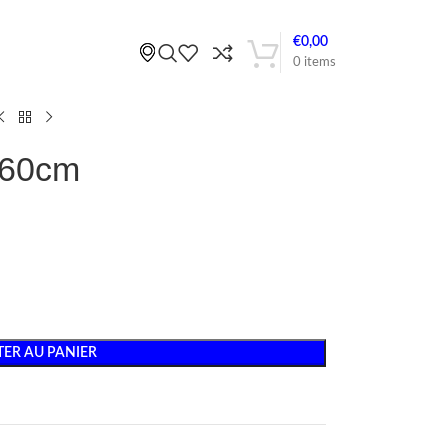
€
0,00
0
items
160cm
ER AU PANIER