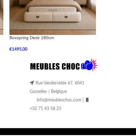
Boxspring Desir 180cm
Boxspring Londo
€
1495,00
€
1290,00
Rue Vandervelde 67, 6041
Gosselies / Belgique
info@meubleschoc.com |
+32 71 43 58 25