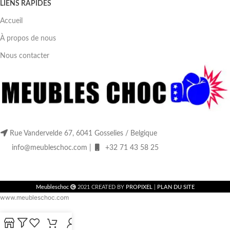
LIENS RAPIDES
Accueil
À propos de nous
Nous contacter
Rue Vandervelde 67, 6041 Gosselies / Belgique
info@meubleschoc.com |
+32 71 43 58 25
Meubleschoc
2021 CREATED BY
PROPIXEL
|
PLAN DU SITE
www.meubleschoc.com