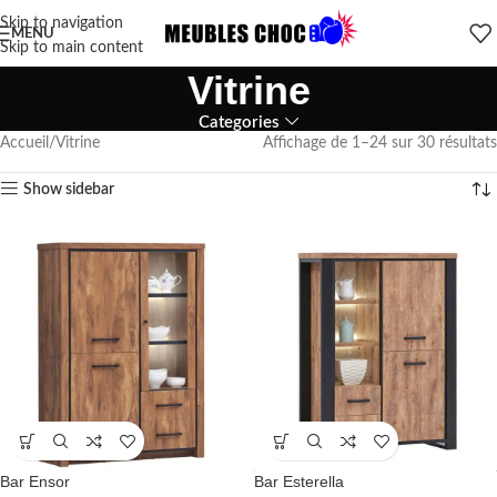
Skip to navigation
MENU
Skip to main content
Vitrine
Categories
Accueil
Vitrine
Affichage de 1–24 sur 30 résultats
Show sidebar
Bar Ensor
Bar Esterella