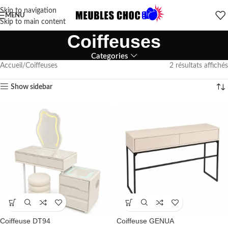
Skip to navigation
MENU
Skip to main content
Coiffeuses
Categories
Accueil
Coiffeuses
2 résultats affichés
Show sidebar
Coiffeuse DT94
Coiffeuse GENUA