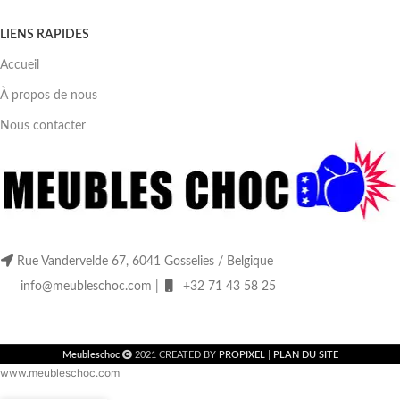
LIENS RAPIDES
Accueil
À propos de nous
Nous contacter
Rue Vandervelde 67, 6041 Gosselies / Belgique
info@meubleschoc.com |
+32 71 43 58 25
Meubleschoc
2021 CREATED BY
PROPIXEL
|
PLAN DU SITE
www.meubleschoc.com