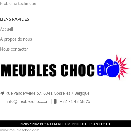
Problème technique
LIENS RAPIDES
Accueil
À propos de nous
Nous contacter
Rue Vandervelde 67, 6041 Gosselies / Belgique
info@meubleschoc.com |
+32 71 43 58 25
Meubleschoc
2021 CREATED BY
PROPIXEL
|
PLAN DU SITE
www.meubleschoc.com