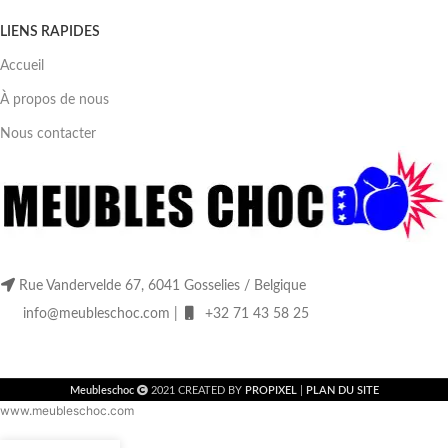
LIENS RAPIDES
Accueil
À propos de nous
Nous contacter
Rue Vandervelde 67, 6041 Gosselies / Belgique
info@meubleschoc.com |
+32 71 43 58 25
Meubleschoc
2021 CREATED BY
PROPIXEL
|
PLAN DU SITE
www.meubleschoc.com