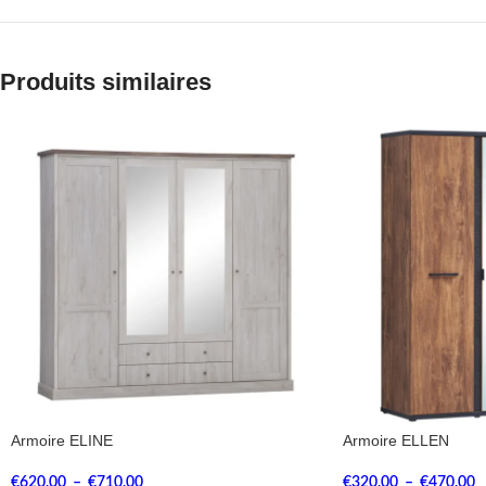
Produits similaires
Armoire ELINE
Armoire ELLEN
€
620,00
–
€
710,00
€
320,00
–
€
470,00