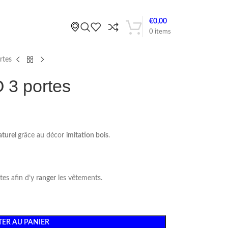
€
0,00
0
items
rtes
 3 portes
aturel
grâce au décor
imitation bois
.
tes afin d’y
ranger
les vêtements.
ER AU PANIER