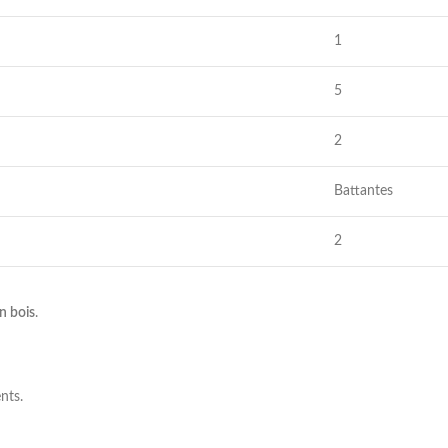
1
5
2
Battantes
2
n bois
.
nts.