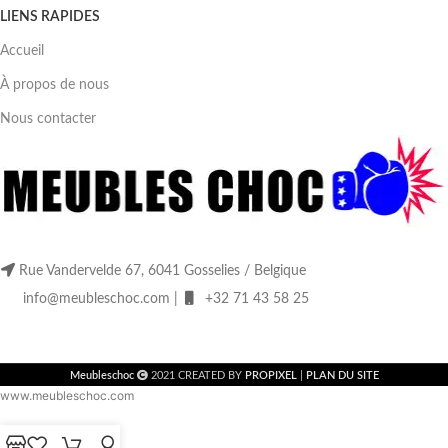
LIENS RAPIDES
Accueil
À propos de nous
Nous contacter
Rue Vandervelde 67, 6041 Gosselies / Belgique
info@meubleschoc.com |
+32 71 43 58 25
Meubleschoc
2021 CREATED BY
PROPIXEL
|
PLAN DU SITE
www.meubleschoc.com