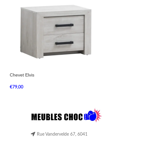
Chevet Elvis
Meuble de range
€
79,00
€
129,00
Rue Vandervelde 67, 6041