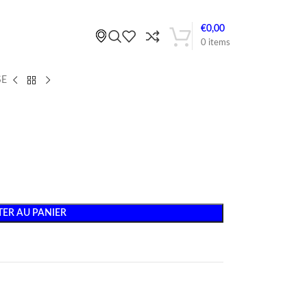
€
0,00
0
items
SE
ER AU PANIER