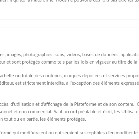
yperlien, il quitte la Plateforme. Nous ne pouvons dès lors pas être te
ques, images, photographies, sons, vidéos, bases de données, applicat
eur et sont protégés comme tels par les lois en vigueur au titre de la 
partielle ou totale des contenus, marques déposées et services propo
 l’éditeur, est strictement interdite, à l’exception des éléments expre
accès, d’utilisation et d’affichage de la Plateforme et de son contenu. 
onnel et non commercial. Sauf accord préalable et écrit, les Utilisate
en tout ou en partie, les éléments protégés.
ateforme qui modifieraient ou qui seraient susceptibles d’en modifier l