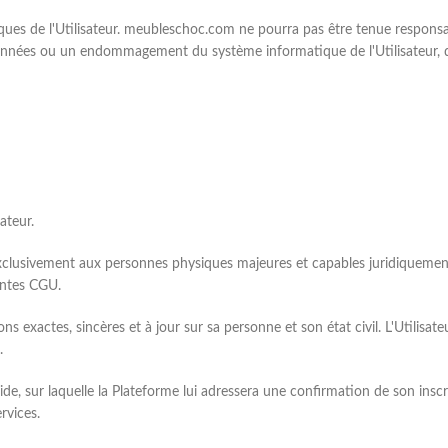
isques de l'Utilisateur. meubleschoc.com ne pourra pas être tenue respon
données ou un endommagement du système informatique de l'Utilisateur, q
ateur.
 exclusivement aux personnes physiques majeures et capables juridiquement,
sentes CGU.
ons exactes, sincères et à jour sur sa personne et son état civil. L'Utilisa
.
lide, sur laquelle la Plateforme lui adressera une confirmation de son insc
rvices.