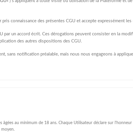
CGU
« ) s’appliquent à toute visite ou utilisation de la Plateforme et d
avoir pris connaissance des présentes CGU et accepte expressément les
 par un accord écrit. Ces dérogations peuvent consister en la modific
pplication des autres dispositions des CGU.
, sans notification préalable, mais nous nous engageons à appliquer 
es âgées au minimum de 18 ans. Chaque Utilisateur déclare sur l'honneur a
ut moyen.