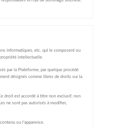
nus responsables en cas de dommage ultérieur.
ions informatiques, etc. qui le composent ou
propriété intellectuelle.
sés par la Plateforme, par quelque procédé
ssément désignés comme libres de droits sur la
Ce droit est accordé à titre non exclusif, non
urs ne sont pas autorisés à modifier,
e contenu ou l’apparence.