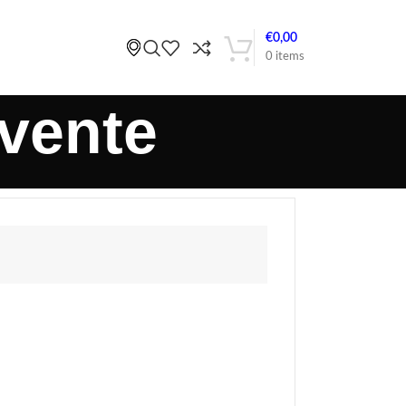
€
0,00
0
items
 vente